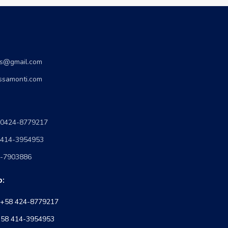
s@gmail.com
assamonti.com
: 0424-8779217
 0414-3954953
4-7903886
:
: +58 424-8779217
 +58 414-3954953