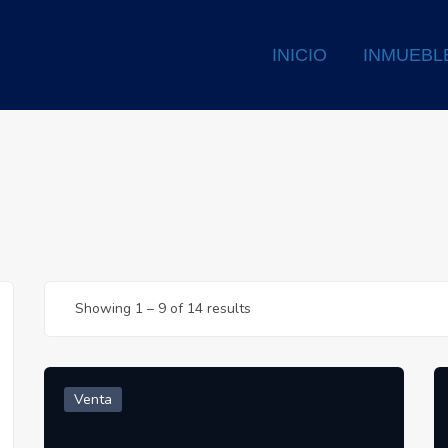
INICIO
INMUEBL
Showing
1
–
9
of 14 results
Venta