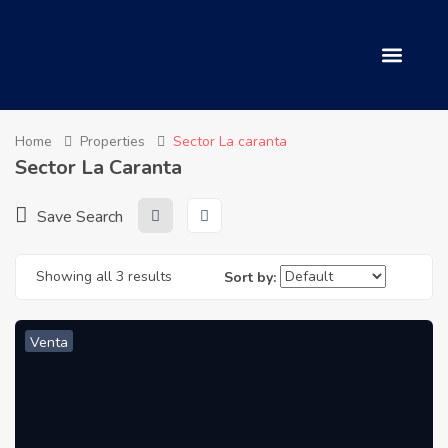
Home
Properties
Sector La caranta
Sector La Caranta
Save Search
Showing all 3 results
Sort by:
Venta